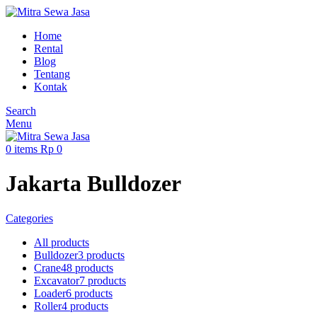
Home
Rental
Blog
Tentang
Kontak
Search
Menu
0
items
Rp
0
Jakarta Bulldozer
Categories
All
products
Bulldozer
3 products
Crane
48 products
Excavator
7 products
Loader
6 products
Roller
4 products