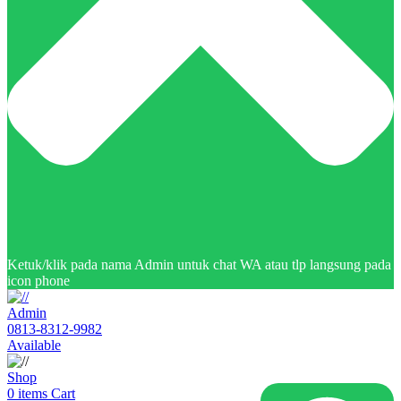
Ketuk/klik pada nama Admin untuk chat WA atau tlp langsung pada
icon phone
Admin
0813-8312-9982
Available
Shop
0
items
Cart